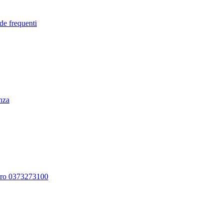
de frequenti
enza
ero 0373273100