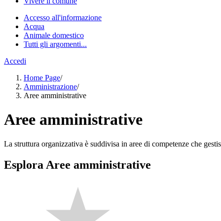
Vivere il comune
Accesso all'informazione
Acqua
Animale domestico
Tutti gli argomenti...
Accedi
Home Page
/
Amministrazione
/
Aree amministrative
Aree amministrative
La struttura organizzativa è suddivisa in aree di competenze che gestis
Esplora Aree amministrative