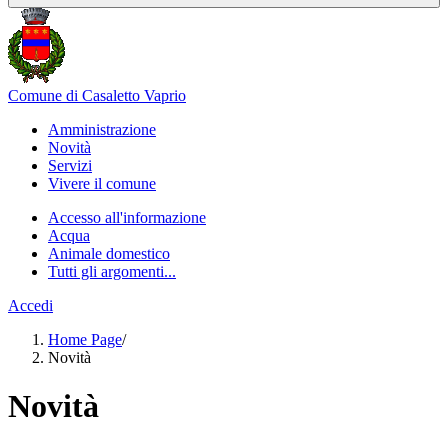
Comune di Casaletto Vaprio
Amministrazione
Novità
Servizi
Vivere il comune
Accesso all'informazione
Acqua
Animale domestico
Tutti gli argomenti...
Accedi
Home Page
/
Novità
Novità