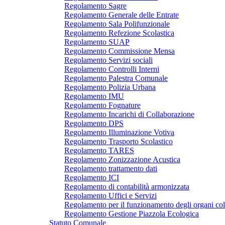
Regolamento Sagre
Regolamento Generale delle Entrate
Regolamento Sala Polifunzionale
Regolamento Refezione Scolastica
Regolamento SUAP
Regolamento Commissione Mensa
Regolamento Servizi sociali
Regolamento Controlli Interni
Regolamento Palestra Comunale
Regolamento Polizia Urbana
Regolamento IMU
Regolamento Fognature
Regolamento Incarichi di Collaborazione
Regolamento DPS
Regolamento Illuminazione Votiva
Regolamento Trasporto Scolastico
Regolamento TARES
Regolamento Zonizzazione Acustica
Regolamento trattamento dati
Regolamento ICI
Regolamento di contabilità armonizzata
Regolamento Uffici e Servizi
Regolamento per il funzionamento degli organi col
Regolamento Gestione Piazzola Ecologica
Statuto Comunale