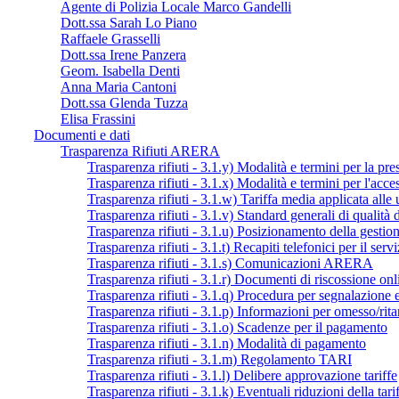
Agente di Polizia Locale Marco Gandelli
Dott.ssa Sarah Lo Piano
Raffaele Grasselli
Dott.ssa Irene Panzera
Geom. Isabella Denti
Anna Maria Cantoni
Dott.ssa Glenda Tuzza
Elisa Frassini
Documenti e dati
Trasparenza Rifiuti ARERA
Trasparenza rifiuti - 3.1.y) Modalità e termini per la pre
Trasparenza rifiuti - 3.1.x) Modalità e termini per l'acce
Trasparenza rifiuti - 3.1.w) Tariffa media applicata all
Trasparenza rifiuti - 3.1.v) Standard generali di qualità
Trasparenza rifiuti - 3.1.u) Posizionamento della gestio
Trasparenza rifiuti - 3.1.t) Recapiti telefonici per il serv
Trasparenza rifiuti - 3.1.s) Comunicazioni ARERA
Trasparenza rifiuti - 3.1.r) Documenti di riscossione onl
Trasparenza rifiuti - 3.1.q) Procedura per segnalazione e
Trasparenza rifiuti - 3.1.p) Informazioni per omesso/ri
Trasparenza rifiuti - 3.1.o) Scadenze per il pagamento
Trasparenza rifiuti - 3.1.n) Modalità di pagamento
Trasparenza rifiuti - 3.1.m) Regolamento TARI
Trasparenza rifiuti - 3.1.l) Delibere approvazione tariffe
Trasparenza rifiuti - 3.1.k) Eventuali riduzioni della tari