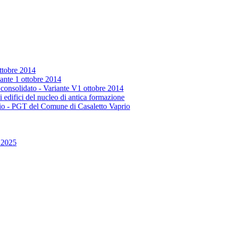
ttobre 2014
iante 1 ottobre 2014
o consolidato - Variante V1 ottobre 2014
i edifici del nucleo di antica formazione
rio - PGT del Comune di Casaletto Vaprio
.2025