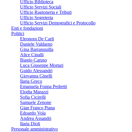
Ufficio Biblioteca
Ufficio Servizi Sociali
Ufficio Ragioneria e Tributi
Ufficio Segreteria
Ufficio Servizi Demografici e Protocollo
Enti e fondazioni
Politici
Eleonora De Carli
Daniele Valdarno
Gina Barranquilla
Alice Cinalli
Biagio Caruso
Luca Giuseppe Mortari
Guido Alessandri
Giovanna Ginelli
Ilaria Greco
Emanuela Foppa Pedretti
Elodia Marazzi
Sofia Cicirelli
Samuele Zenone
Gian Franco Piana
Edoardo Vola
Andrea Assandri
Ilaria Dioli
Personale amministrativo