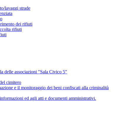
to/lavaggi strade
renziata
io
erimento dei rifiuti
colta rifiuti
iuti
la delle associazioni "Sala Civico 5"
del cimitero
ione e il monitoraggio dei beni confiscati alla criminalità
 informazioni ed agli atti e documenti amministrativi.