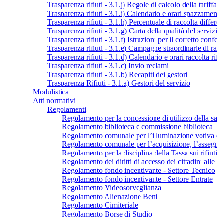
Trasparenza rifiuti - 3.1.j) Regole di calcolo della tariffa
Trasparenza rifiuti - 3.1.i) Calendario e orari spazzamen
Trasparenza rifiuti - 3.1.h) Percentuale di raccolta diffe
Trasparenza rifiuti - 3.1.g) Carta della qualità del serviz
Trasparenza rifiuti - 3.1.f) Istruzioni per il corretto conf
Trasparenza rifiuti - 3.1.e) Campagne straordinarie di rac
Trasparenza rifiuti - 3.1.d) Calendario e orari raccolta rif
Trasparenza rifiuti - 3.1.c) Invio reclami
Trasparenza rifiuti - 3.1.b) Recapiti dei gestori
Trasparenza Rifiuti - 3.1.a) Gestori del servizio
Modulistica
Atti normativi
Regolamenti
Regolamento per la concessione di utilizzo della sa
Regolamento biblioteca e commissione biblioteca
Regolamento comunale per l’illuminazione votiva 
Regolamento comunale per l’acquisizione, l’assegnaz
Regolamento per la disciplina della Tassa sui rifiuti
Regolamento dei diritti di accesso dei cittadini alle
Regolamento fondo incentivante - Settore Tecnico
Regolamento fondo incentivante - Settore Entrate
Regolamento Videosorveglianza
Regolamento Alienazione Beni
Regolamento Cimiteriale
Regolamento Borse di Studio