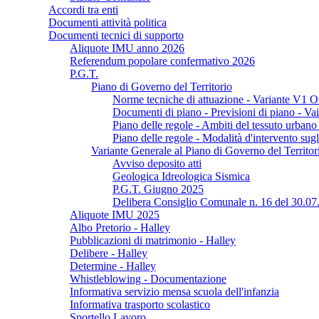
Accordi tra enti
Documenti attività politica
Documenti tecnici di supporto
Aliquote IMU anno 2026
Referendum popolare confermativo 2026
P.G.T.
Piano di Governo del Territorio
Norme tecniche di attuazione - Variante V1 O
Documenti di piano - Previsioni di piano - Va
Piano delle regole - Ambiti del tessuto urban
Piano delle regole - Modalità d'intervento sugl
Variante Generale al Piano di Governo del Territo
Avviso deposito atti
Geologica Idreologica Sismica
P.G.T. Giugno 2025
Delibera Consiglio Comunale n. 16 del 30.07
Aliquote IMU 2025
Albo Pretorio - Halley
Pubblicazioni di matrimonio - Halley
Delibere - Halley
Determine - Halley
Whistleblowing - Documentazione
Informativa servizio mensa scuola dell'infanzia
Informativa trasporto scolastico
Sportello Lavoro