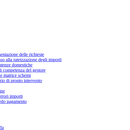
sentazione delle richieste
sso alla rateizzazione degli importi
e utenze domestiche
 di competenza del gestore
ne matrice schemi
izio di pronto intervento
ine
rrori importi
tardo pagamento
ffa