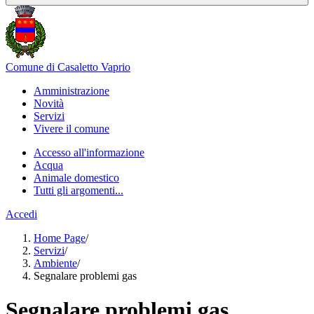
Comune di Casaletto Vaprio
Amministrazione
Novità
Servizi
Vivere il comune
Accesso all'informazione
Acqua
Animale domestico
Tutti gli argomenti...
Accedi
Home Page
/
Servizi
/
Ambiente
/
Segnalare problemi gas
Segnalare problemi gas