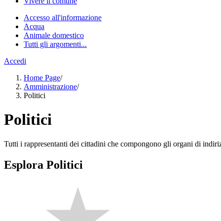
Vivere il comune
Accesso all'informazione
Acqua
Animale domestico
Tutti gli argomenti...
Accedi
Home Page
/
Amministrazione
/
Politici
Politici
Tutti i rappresentanti dei cittadini che compongono gli organi di indir
Esplora Politici