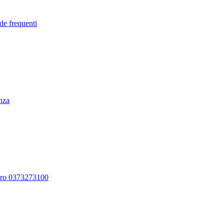
de frequenti
enza
ero 0373273100