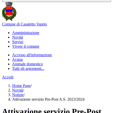
Comune di Casaletto Vaprio
Amministrazione
Novità
Servizi
Vivere il comune
Accesso all'informazione
Acqua
Animale domestico
Tutti gli argomenti...
Accedi
Home Page
/
Novità
/
Notizie
/
Attivazione servizio Pre-Post A.S. 2023/2024
Attivazione servizio Pre-Post