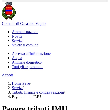
Comune di Casaletto Vaprio
Amministrazione
Novità
Servizi
Vivere il comune
Accesso all'informazione
Acqua
Animale domestico
Tutti gli argomenti...
Accedi
Home Page
/
Servizi
/
Tributi, finanze e contravvenzioni
/
Pagare tributi IMU
Pagare tributi IMU