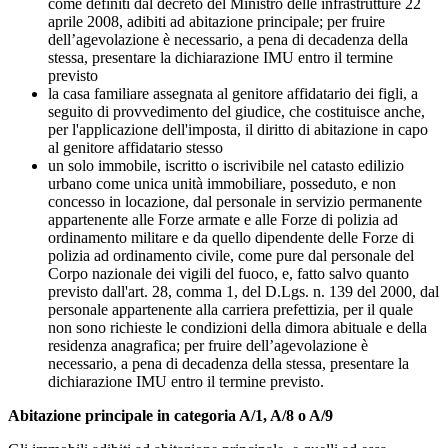
come definiti dal decreto del Ministro delle infrastrutture 22
aprile 2008, adibiti ad abitazione principale; per fruire
dell’agevolazione è necessario, a pena di decadenza della
stessa, presentare la dichiarazione IMU entro il termine
previsto
la casa familiare assegnata al genitore affidatario dei figli, a
seguito di provvedimento del giudice, che costituisce anche,
per l'applicazione dell'imposta, il diritto di abitazione in capo
al genitore affidatario stesso
un solo immobile, iscritto o iscrivibile nel catasto edilizio
urbano come unica unità immobiliare, posseduto, e non
concesso in locazione, dal personale in servizio permanente
appartenente alle Forze armate e alle Forze di polizia ad
ordinamento militare e da quello dipendente delle Forze di
polizia ad ordinamento civile, come pure dal personale del
Corpo nazionale dei vigili del fuoco, e, fatto salvo quanto
previsto dall'art. 28, comma 1, del D.Lgs. n. 139 del 2000, dal
personale appartenente alla carriera prefettizia, per il quale
non sono richieste le condizioni della dimora abituale e della
residenza anagrafica; per fruire dell’agevolazione è
necessario, a pena di decadenza della stessa, presentare la
dichiarazione IMU entro il termine previsto.
Abitazione principale in categoria A/1, A/8 o A/9