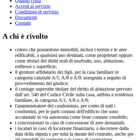
Quanto costa
Accedi al servizio
Condizioni di servizio
Documenti
Contatti
A chi è rivolto
coloro che possiedono immobili, inclusi i terreni e le aree
edificabili, a qualsiasi uso destinati, come proprietari oppure
come titolari dei diritti reali di usufrutto, uso, abitazione,
enfiteusi o superficie;
il genitore affidatario dei figli, per la casa familiare in
categoria catastale A/1, A/8 o A/9, assegnata a seguito di
provvedimento del giudice;
il coniuge superstite titolare del diritto di abitazione previsto
dall’art. 540 del Codice Civile sulla casa, adibita a residenza
familiare, in categoria A/1, A/8 o A/9;
l'amministratore del condominio, per conto di tutti i
condomini, per le parti comuni dell'edificio che sono
accatastate in via autonoma come bene comune censibile;
i concessionari in caso di concessione di aree demaniali;
i locatari in caso di locazione finanziaria, a decorrere dalla
data della stipula e per tutta la durata del contratto, anche per
gli immobili da costruire o in corso di costruzione.