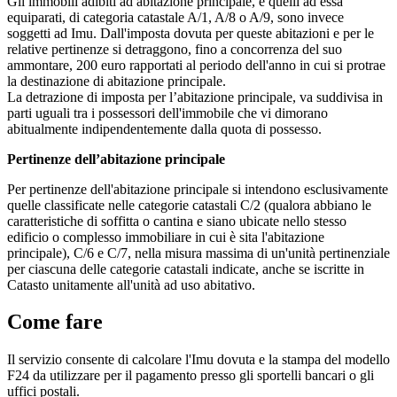
Gli immobili adibiti ad abitazione principale, e quelli ad essa
equiparati, di categoria catastale A/1, A/8 o A/9, sono invece
soggetti ad Imu. Dall'imposta dovuta per queste abitazioni e per le
relative pertinenze si detraggono, fino a concorrenza del suo
ammontare, 200 euro rapportati al periodo dell'anno in cui si protrae
la destinazione di abitazione principale.
La detrazione di imposta per l’abitazione principale, va suddivisa in
parti uguali tra i possessori dell'immobile che vi dimorano
abitualmente indipendentemente dalla quota di possesso.
Pertinenze dell’abitazione principale
Per pertinenze dell'abitazione principale si intendono esclusivamente
quelle classificate nelle categorie catastali C/2 (qualora abbiano le
caratteristiche di soffitta o cantina e siano ubicate nello stesso
edificio o complesso immobiliare in cui è sita l'abitazione
principale), C/6 e C/7, nella misura massima di un'unità pertinenziale
per ciascuna delle categorie catastali indicate, anche se iscritte in
Catasto unitamente all'unità ad uso abitativo.
Come fare
Il servizio consente di calcolare l'Imu dovuta e la stampa del modello
F24 da utilizzare per il pagamento presso gli sportelli bancari o gli
uffici postali.