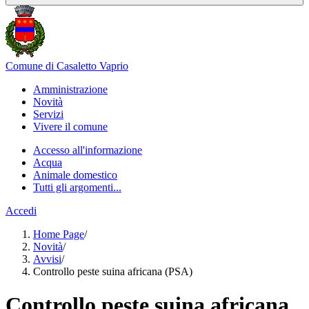
Comune di Casaletto Vaprio
Amministrazione
Novità
Servizi
Vivere il comune
Accesso all'informazione
Acqua
Animale domestico
Tutti gli argomenti...
Accedi
Home Page
/
Novità
/
Avvisi
/
Controllo peste suina africana (PSA)
Controllo peste suina africana