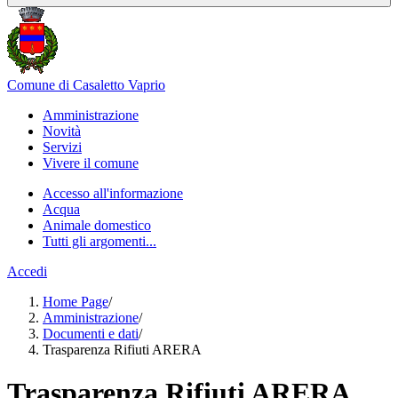
Comune di Casaletto Vaprio
Amministrazione
Novità
Servizi
Vivere il comune
Accesso all'informazione
Acqua
Animale domestico
Tutti gli argomenti...
Accedi
Home Page
/
Amministrazione
/
Documenti e dati
/
Trasparenza Rifiuti ARERA
Trasparenza Rifiuti ARERA