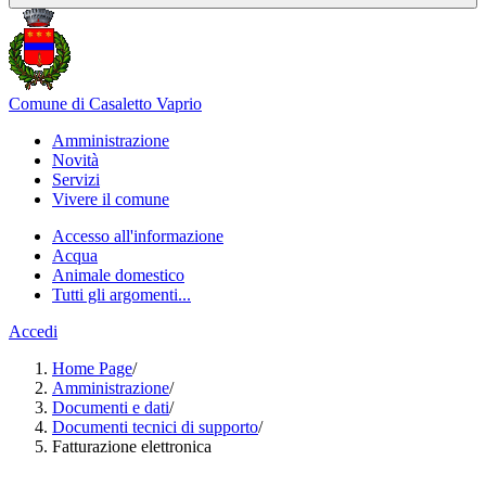
Comune di Casaletto Vaprio
Amministrazione
Novità
Servizi
Vivere il comune
Accesso all'informazione
Acqua
Animale domestico
Tutti gli argomenti...
Accedi
Home Page
/
Amministrazione
/
Documenti e dati
/
Documenti tecnici di supporto
/
Fatturazione elettronica