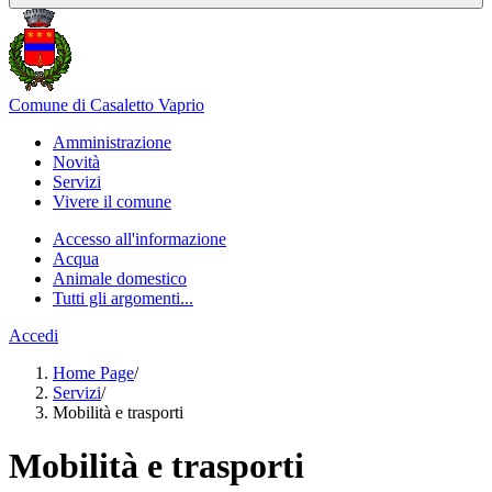
Comune di Casaletto Vaprio
Amministrazione
Novità
Servizi
Vivere il comune
Accesso all'informazione
Acqua
Animale domestico
Tutti gli argomenti...
Accedi
Home Page
/
Servizi
/
Mobilità e trasporti
Mobilità e trasporti