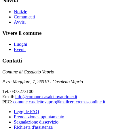
Novità
Notizie
Comunicati
Avvisi
Vivere il comune
Luoghi
Eventi
Contatti
Comune di Casaletto Vaprio
P.zza Maggiore, 7, 26010 - Casaletto Vaprio
Tel: 0373273100
Email:
info@comune.casalettovaprio.cr.it
PEC:
comune.casalettovaprio@mailcert.cremasconline.it
Leggi le FAQ
Prenotazione appuntamento
Segnalazione disservizio
Richiesta d'assistenza